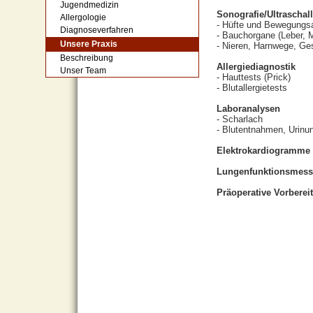
Jugendmedizin
Sonografie/Ultrascha
Allergologie
- Hüfte und Bewegungs
Diagnoseverfahren
- Bauchorgane (Leber, M
Unsere Praxis
- Nieren, Harnwege, Ge
Beschreibung
Allergiediagnostik
Unser Team
- Hauttests (Prick)
- Blutallergietests
Laboranalysen
- Scharlach
- Blutentnahmen, Urinu
Elektrokardiogramme
Lungenfunktionsmes
Präoperative Vorbere